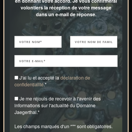
en donnant votre accord. Je vous confirmerai
impressionnante. Ici, on peut encore profiter de
volontiers la réception de votre message
dans un e-mail de réponse.
la nature dans toute sa beauté.
Une visite du Domaine Jaegerthal n’est possible
qu’individuellement et sur rendez-vous. C’est
avec plaisir que je vous accueillerai
personnellement pour me consacrer à votre
projet de réalisation d’un « jardin d’un genre
J'ai lu et accepté la
déclaration de
particulier ». Le cas échéant, je peux en outre
confidentialité
.*
me mettre à votre disposition pour planifier le
jardin de vos rêves («
Service & conseil
« ). Cela
Je me réjouis de recevoir à l'avenir des
informations sur l'actualité du Domaine
permet de garantir que, de la première idée au
Jaegerthal.*
choix des plantes et des matériaux, en passant
par la réalisation, tout est suivi par une seule et
Les champs marqués d'un "*" sont obligatoires.