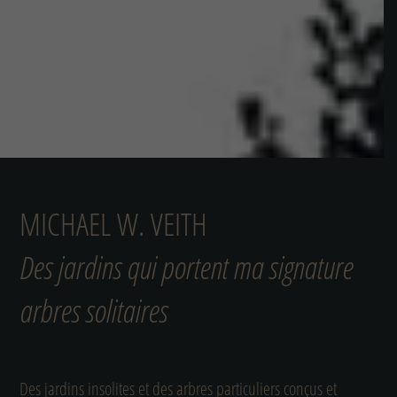
MICHAEL W. VEITH
Des jardins qui portent ma signature
arbres solitaires
Des jardins insolites et des arbres particuliers conçus et