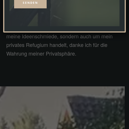
persönlich, begleitet wird.
Bitte haben Sie Verständnis, dass ein Spontan-
Alternative:
Termin nur im seltensten Falle möglich ist. Da es
sich bei dem Maison de la Turbine nicht nur um
meine Ideenschmiede, sondern auch um mein
privates Refugium handelt, danke ich für die
Wahrung meiner Privatsphäre.