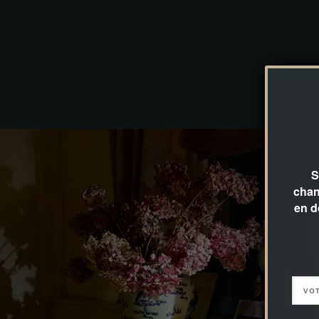
S
chan
en d