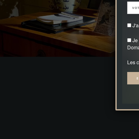
J'a
Je 
Doma
Les c
Alter