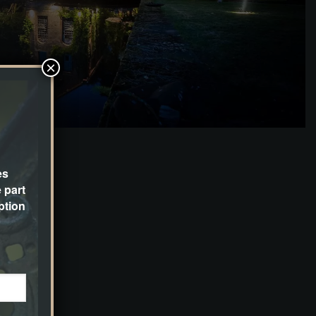
×
es
 part
ption