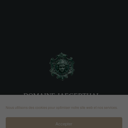
DOMAINE JAEGERTHAL
Nous utilisons des cookies pour optimiser notre site web et nos services.
2, route de Nehwiller 67110
Jaegerthal | France
Accepter
© copyright by Michael W. Veith