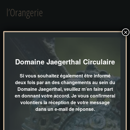
l’Orangerie
×
Cette orangerie est un véritable atout pour le parc du
Domaine Jaegerthal
Domaine Jaegerthal Circulaire
Diese Orangerie ist eine wahre Bereicherung für
den Park der Domaine Jaegerthal. Elle s’intègre
Si vous souhaitez également être informé
deux fois par an des changements au sein du
parfaitement entre les grands acacias
Domaine Jaegerthal, veuillez m’en faire part
transparents, comme si elle faisait partie
en donnant votre accord. Je vous confirmerai
intégrante du parc depuis toujours. Lorsque l’on
volontiers la réception de votre message
dans un e-mail de réponse.
se trouve dans l’Orangerie, on jouit d’une vue
très particulière sur la Maison de la Turbine,
mais on perçoit également la profondeur optique