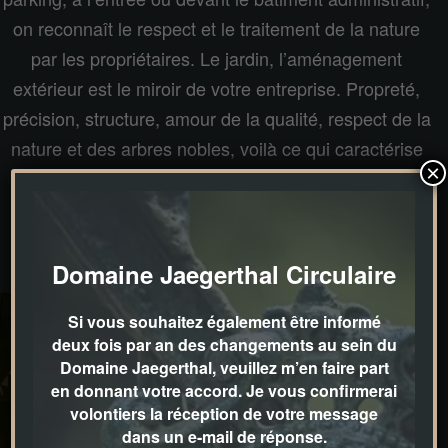
on reconnaît le respect et le traitement de la nature
par les propriétaires. Le jardin, l’aménagement
extérieur est le miroir de votre entreprise. Propreté,
précision, structure, amour de la qualité, respect de la
nature et des arbres nobles, voilà ce qui caractérise
×
une entreprise saine et structurée.
Domaine Jaegerthal Circulaire
Si vous souhaitez également être informé
deux fois par an des changements au sein du
Domaine Jaegerthal, veuillez m’en faire part
en donnant votre accord. Je vous confirmerai
volontiers la réception de votre message
dans un e-mail de réponse.