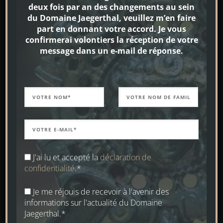
moulin me sert de laboratoire d’idées, de
deux fois par an des changements au sein
source d’énergie et de lieu de retraite,
du Domaine Jaegerthal, veuillez m’en faire
part en donnant votre accord. Je vous
également pour planifier les jardins de mes
confirmerai volontiers la réception de votre
clients sans être dérangé et de manière
message dans un e-mail de réponse.
créative. Lors de la conception de
l’aménagement extérieur, ma carte de visite,
il était important pour moi que le parc se
fonde sans limites dans la nature et forme
une unité. Un parc qui ne remplit
pratiquement aucun des critères des jardins
de mes clients – ici, la nature et mon amour
J'ai lu et accepté la
déclaration de
de l’art sont au premier plan et en harmonie
confidentialité
.*
absolue avec la nature.
Je me réjouis de recevoir à l'avenir des
informations sur l'actualité du Domaine
Jaegerthal.*
Adjacente à la propriété du moulin se trouve