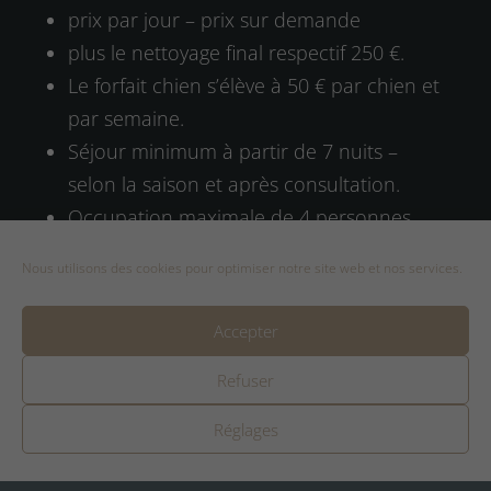
prix par jour – prix sur demande
plus le nettoyage final respectif 250 €.
Le forfait chien s’élève à 50 € par chien et
par semaine.
Séjour minimum à partir de 7 nuits –
selon la saison et après consultation.
Occupation maximale de 4 personnes
Dates uniquement sur demande et après
Nous utilisons des cookies pour optimiser notre site web et nos services.
concertation personnelle avec le
propriétaire « Michael Veith ».
Accepter
Utilisation du parc pour des festivités, des
tournages de films et des séances photos
Refuser
– prix et disponibilité sur demande !
Réglages
La Maison de la Turbine n’est disponible à
la location que pendant les mois de mai à