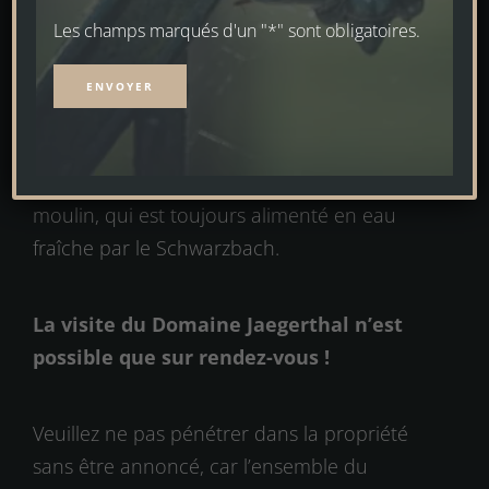
la « Maison d ́Ecole », l ́ancien presbytère et
Les champs marqués d'un "*" sont obligatoires.
école. Une maison d’hôtes d’un genre
particulier, élégante, chaleureuse et
aménagée avec des antiquités et de l’art. Le
Alternative:
vaste jardin se fond dans le parc du moulin.
Les hôtes profitent du grand étang du
moulin, qui est toujours alimenté en eau
fraîche par le Schwarzbach.
La visite du Domaine Jaegerthal n’est
possible que sur rendez-vous !
Veuillez ne pas pénétrer dans la propriété
sans être annoncé, car l’ensemble du