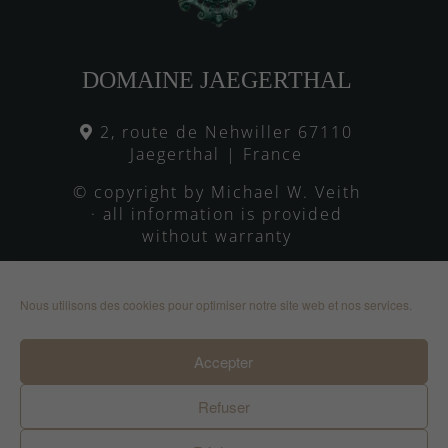
DOMAINE JAEGERTHAL
2, route de Nehwiller 67110
Jaegerthal | France
© copyright by Michael W. Veith
· all information is provided
without warranty
Mentions légales
Contacter
Nous utilisons des cookies pour optimiser notre site web et nos services.
Déclaration de confidentialité
Directive sur les cookies (UE)
Accepter
Refuser