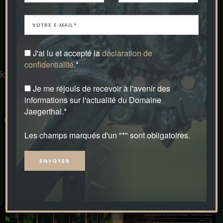
Œuvres d’art vivantes
J'ai lu et accepté la
déclaration de
Au départ, il y a une vision, cette vision devient une
confidentialité
.*
idée et c’est à partir de là que mûrissent les premières
pensées créatives pour la planification d’un jardin
Je me réjouis de recevoir à l'avenir des
informations sur l'actualité du Domaine
extraordinaire. Des esquisses à la main servent de
Jaegerthal.*
modèle, il en résulte les plans d’exécution et l’œuvre
d’art finale, le tout d’une seule main – un jardin d’un
Les champs marqués d'un "*" sont obligatoires.
genre particulier.
Alternative: