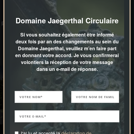
Recherche d’idées, planification créative, choix des
Domaine Jaegerthal Circulaire
plantes dans la pépinière, réalisation en collaboration
avec l’entreprise horticole « Fautz – die Gärten ».
Si vous souhaitez également être informé
deux fois par an des changements au sein du
Domaine Jaegerthal, veuillez m’en faire part
en donnant votre accord. Je vous confirmerai
volontiers la réception de votre message
dans un e-mail de réponse.
J'ai lu et accepté la
déclaration de