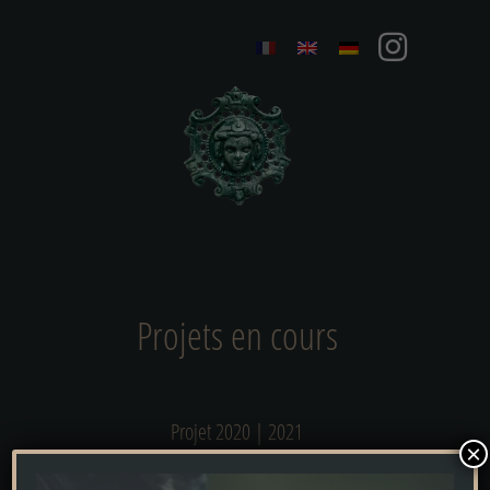
Projets en cours
Projet 2020 | 2021
×
Transformation d’un jardin de villa | Fribourg-en-Brisgau