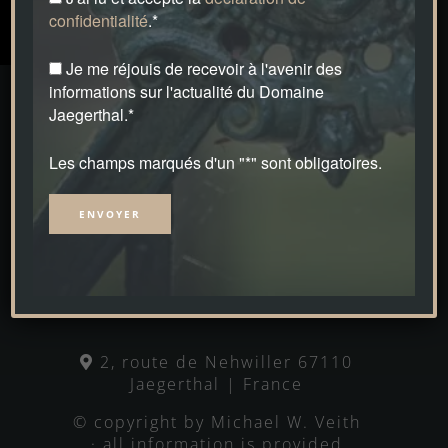
confidentialité
.*
Je me réjouis de recevoir à l'avenir des
informations sur l'actualité du Domaine
Jaegerthal.*
Les champs marqués d'un "*" sont obligatoires.
Alternative:
DOMAINE JAEGERTHAL
2, route de Nehwiller 67110
Jaegerthal | France
© copyright by Michael W. Veith
· all information is provided