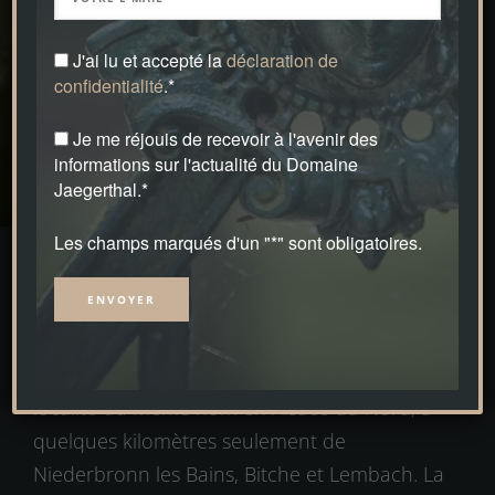
J'ai lu et accepté la
déclaration de
confidentialité
.*
Je me réjouis de recevoir à l'avenir des
informations sur l'actualité du Domaine
Jaegerthal.*
Les champs marqués d'un "*" sont obligatoires.
le Domaine Jaegerthal
Alternative:
Le Domaine Jaegerthal se trouve dans la
localité du même nom en Alsace du Nord, à
quelques kilomètres seulement de
Niederbronn les Bains, Bitche et Lembach. La