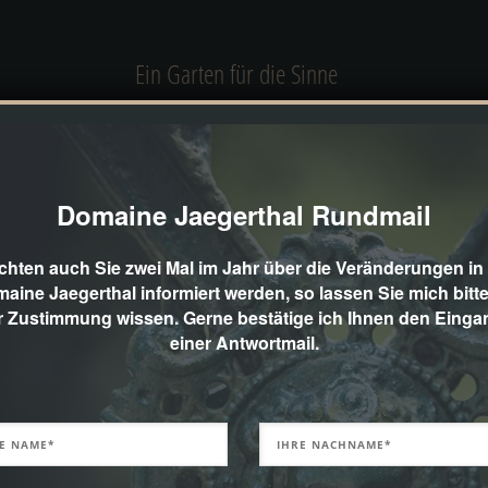
Ein Garten für die Sinne
mit dem Künstler „Markus Gehrig“ entstanden Kunstwerk
Form und in Ihrer Funktion ein geniales Zusammenspiel
Domaine Jaegerthal Rundmail
gesuchten Bäumen ergaben. Es entstand ein Garten für 
hied ich mich für exklusive solitäre Bäume aus der Bau
hten auch Sie zwei Mal im Jahr über die Veränderungen in
Ehren.
aine Jaegerthal informiert werden, so lassen Sie mich bitte
r Zustimmung wissen. Gerne bestätige ich Ihnen den Einga
einer Antwortmail.