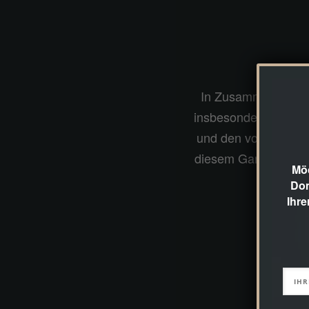
In Zusammenarbeit 
insbesondere in der 
und den von mir aus
diesem Garten entsc
Möc
Dom
Ihre