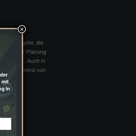
×
e aus Kupfer, die
 mit meiner Planung
die Sinne. Auch in
mschule Lorenz von
 der
 mit
ng in