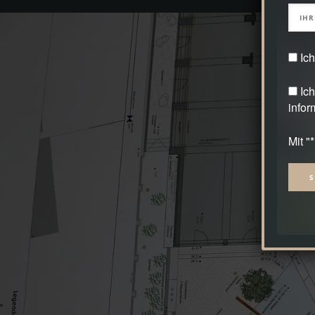
Ic
Ic
infor
Mit "
Alter