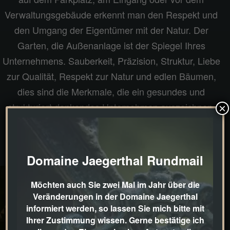
Verwaltungsgebäude erkennt man den Respekt und
den Umgang der Eigentümer mit der Natur. Der
Garten, die Außenanlage ist der Spiegel Ihres
Unternehmens. Sauberkeit, Präzision, Struktur, Liebe
zur Qualität, Respekt zur Natur und edlen Bäumen,
dies sind die Merkmale, die ein gesundes und
strukturiert denkendes Unternehmen auszeichnen.
×
Domaine Jaegerthal Rundmail
Möchten auch Sie zwei Mal im Jahr über die
Veränderungen in der Domaine Jaegerthal
informiert werden, so lassen Sie mich bitte mit
Ihrer Zustimmung wissen. Gerne bestätige ich