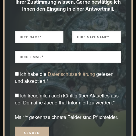
Ihrer Zustimmung wissen. Gerne bestätige ich
Ihnen den Eingang in einer Antwortmail.
Kollektion & Kreativität
Kreativität kennt keine Grenzen
Nicht nur für den Park der Domaine Jaegerthal,
sondern auch für die Gärten meiner Kunden,
Ich habe die
Datenschutzerklärung
gelesen
entwerfe ich Möbel, wie die komfortablen
und akzeptiert.*
Lounge Chair aus Eiche oder die
Ich freue mich auch künftig über Aktuelles aus
handgefertigten, einzigartigen Vogelhäuser.
der Domaine Jaegerthal informiert zu werden.*
Kreativität kennt keine Grenzen. Ist eine Idee
Mit "*" gekennzeichnete Felder sind Pflichfelder.
erst einmal geboren, dann wird sie auch
realisiert! Manchmal dauert es etwas länger, das