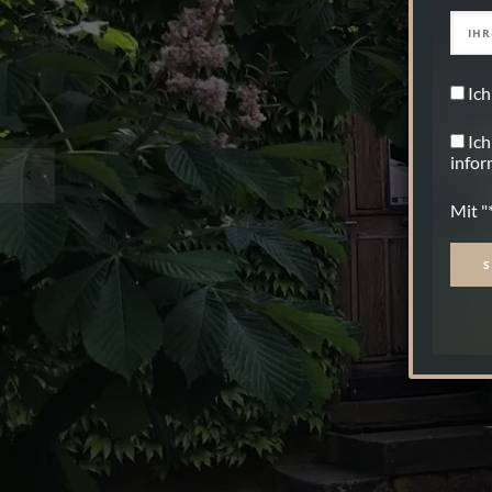
Ich
Ich
infor
Mit "
Alter