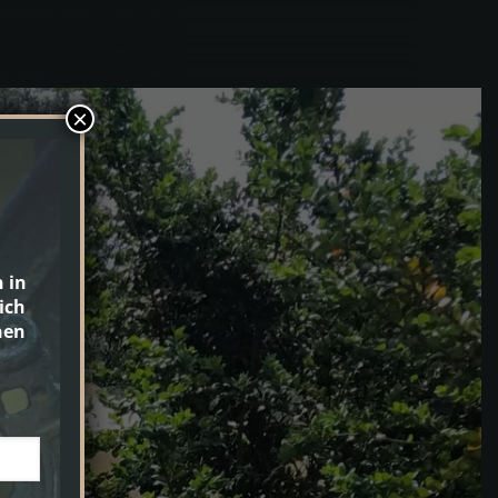
×
 in
ich
nen