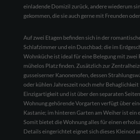
einladende Domizil zurück, andere wiederum si
gekommen, die sie auch gerne mit Freunden oder 
Auf zwei Etagen befinden sich in der romantisch
Schlafzimmer und ein Duschbad; die im Erdgesch
Wohnküche ist ideal für eine Belegung mit zwei
mühelos Platz finden. Zusätzlich zur Zentralheizu
gusseiserner Kanonenofen, dessen Strahlungs
oder kühlen Jahreszeit noch mehr Behaglichkeit v
Einzigartigkeit und ist über den separaten Seite
Wohnung gehörende Vorgarten verfügt über einen 
Kastanie; im hinteren Garten am Weiher ist ein e
Somit bietet die Wohnung alles für einen erhols
Details eingerichtet eignet sich dieses Kleinod a