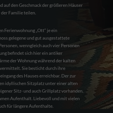
nd auf den Geschmack der größeren Häuser
der Familie teilen.
en Ferienwohnung „Ott“ je ein
oss gelegene und gut ausgestattete
 Personen, wenngleich auch vier Personen
ng befindet sich hier ein antiker
wärme der Wohnung während der kalten
ermittelt. Sie besticht durch ihre
neingang des Hauses erreichbar. Der zur
idyllischen Sitzplatz unter einer alten
igener Sitz- und auch Grillplatz vorhanden.
amen Aufenthalt. Liebevoll und mit vielen
uch für längere Aufenthalte.