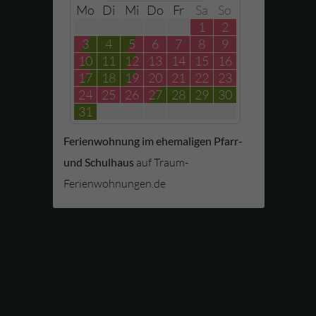
Mo
Di
Mi
Do
Fr
Sa
So
1
2
3
4
5
6
7
8
9
10
11
12
13
14
15
16
17
18
19
20
21
22
23
24
25
26
27
28
29
30
31
Ferienwohnung im ehemaligen Pfarr-
und Schulhaus
auf Traum-
Ferienwohnungen.de