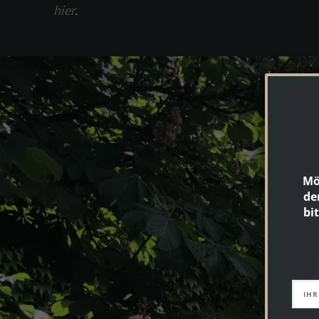
hier
.
Mö
de
bi