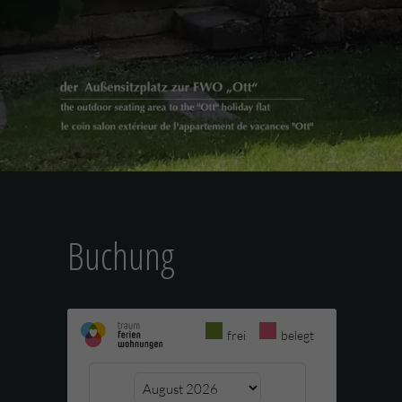
Buchung
frei
belegt