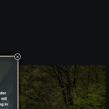
×
 der
 mit
ng in