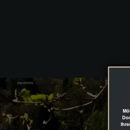
Möc
Dom
Ihre