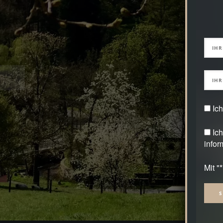
Ic
Ic
infor
Mit "
Alter