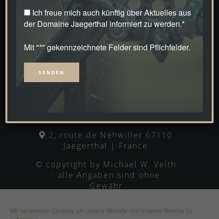
Ich freue mich auch künftig über Aktuelles aus
der Domaine Jaegerthal informiert zu werden.*
Mit "*" gekennzeichnete Felder sind Pflichfelder.
Alternative:
DOMAINE JAEGERTHAL
2, route de Nehwiller 67110
Jaegerthal | France
© copyright by Michael W. Veith
· alle Angaben sind ohne
Gewähr
Wir verwenden Cookies, um unsere Website und unseren Service zu
Impressum
Kontakt