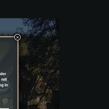
×
 der
 mit
ng in