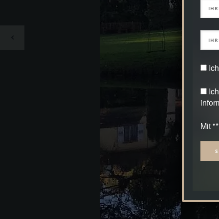
Ic
Ic
infor
Mit "
Alter