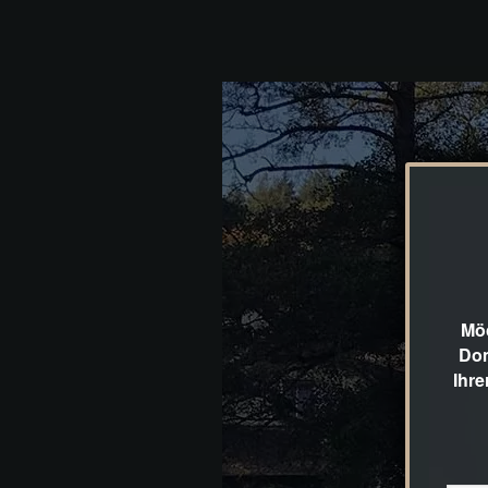
Möc
Dom
Ihre